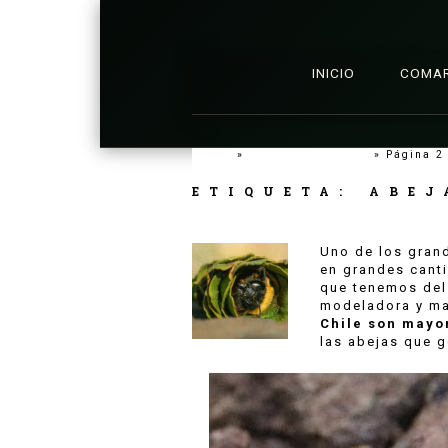
INICIO
COMA
Inicio
»
abejas silvestres
»
Página 2
ETIQUETA:
ABEJ
Uno de los grand
en grandes cant
que tenemos del
modeladora y ma
Chile son mayo
las abejas que 