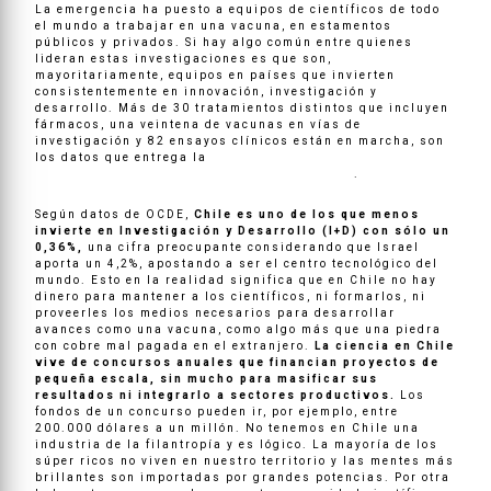
La emergencia ha puesto a equipos de científicos de todo
el mundo a trabajar en una vacuna, en estamentos
públicos y privados. Si hay algo común entre quienes
lideran estas investigaciones es que son,
mayoritariamente, equipos en países que invierten
consistentemente en innovación, investigación y
desarrollo. Más de 30 tratamientos distintos que incluyen
fármacos, una veintena de vacunas en vías de
investigación y 82 ensayos clínicos están en marcha, son
los datos que entrega la
Federación Internacional de
Fabricantes y Asociaciones Farmacéuticas
.
Según datos de OCDE,
Chile es uno de los que menos
invierte en Investigación y Desarrollo (I+D) con sólo un
0,36%,
una cifra preocupante considerando que Israel
aporta un 4,2%, apostando a ser el centro tecnológico del
mundo. Esto en la realidad significa que en Chile no hay
dinero para mantener a los científicos, ni formarlos, ni
proveerles los medios necesarios para desarrollar
avances como una vacuna, como algo más que una piedra
con cobre mal pagada en el extranjero.
La ciencia en Chile
vive de concursos anuales que financian proyectos de
pequeña escala, sin mucho para masificar sus
resultados ni integrarlo a sectores productivos.
Los
fondos de un concurso pueden ir, por ejemplo, entre
200.000 dólares a un millón. No tenemos en Chile una
industria de la filantropía y es lógico. La mayoría de los
súper ricos no viven en nuestro territorio y las mentes más
brillantes son importadas por grandes potencias. Por otra