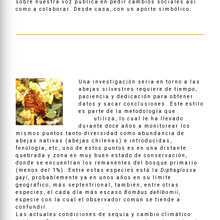
sobre nuestra voz pública en pedir cambios sociales así
como a colaborar. Desde casa, con un aporte simbólico.
Una investigación seria en torno a las
abejas silvestres requiere de tiempo,
paciencia y dedicación para obtener
datos y sacar conclusiones. Este estilo
es parte de la metodología que
Pablo
Vial
utiliza, lo cual le ha llevado
durante doce años a monitorear los
mismos puntos tanto diversidad como abundancia de
abejas nativas (abejas chilenas) e introducidas,
fenología, etc, uno de estos puntos es en una distante
quebrada y zona en muy buen estado de conservación,
donde se encuentran los remanentes del bosque primario
(menos del 1%). Entre estas especies está la
Diphaglossa
gayi
, probablemente ya en unos años en su límite
geográfico, más septentrional, también, entre otras
especies, el cada día más escaso
Bombus dahlbomii
,
especie con la cual el observador común se tiende a
confundir
.
Las actuales condiciones de sequía y cambio climático