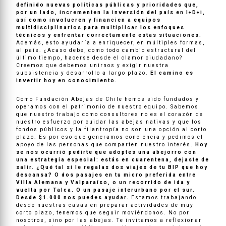
definido nuevas políticas públicas y prioridades que,
por un lado, incrementen la inversión del país en I+D+i,
así como involucren y financien a equipos
multidisciplinarios para multiplicar los enfoques
técnicos y enfrentar correctamente estas situaciones.
Además, esto ayudaría a enriquecer, en múltiples formas,
al país. ¿Acaso debe, como todo cambio estructural del
último tiempo, hacerse desde el clamor ciudadano?
Creemos que debemos unirnos y exigir nuestra
subsistencia y desarrollo a largo plazo.
El camino es
invertir hoy en conocimiento.
Como Fundación Abejas de Chile hemos sido fundados y
operamos con el patrimonio de nuestro equipo. Sabemos
que nuestro trabajo como consultores no es el corazón de
nuestro esfuerzo por cuidar las abejas nativas y que los
fondos públicos y la filantropía no son una opción al corto
plazo. Es por eso que generamos conciencia y pedimos el
apoyo de las personas que comparten nuestro interés.
Hoy
se nos ocurrió pedirte que adoptes una abejorro con
una estrategia especial: estás en cuarentena, dejaste de
salir. ¿Qué tal si le regalas dos viajes de tu BIP que hoy
descansa? O dos pasajes en tu micro preferida entre
Villa Alemana y Valparaíso, o un recorrido de ida y
vuelta por Talca. O un pasaje interurbano por el sur.
Desde $1.000 nos puedes ayudar.
Estamos trabajando
desde nuestras casas en preparar actividades de muy
corto plazo, tenemos que seguir moviéndonos. No por
nosotros, sino por las abejas. Te invitamos a reflexionar